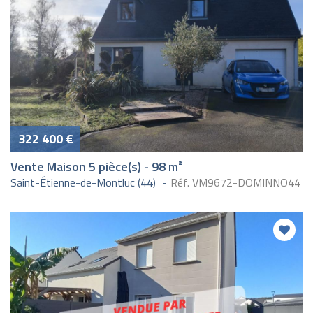
322 400 €
Vente Maison 5 pièce(s) - 98 m²
Saint-Étienne-de-Montluc (44)
Réf. VM9672-DOMINNO44