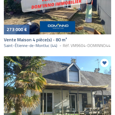
273 000 €
Vente Maison 4 pièce(s) - 80 m²
Saint-Étienne-de-Montluc (44)
Réf. VM9604-DOMINNO44