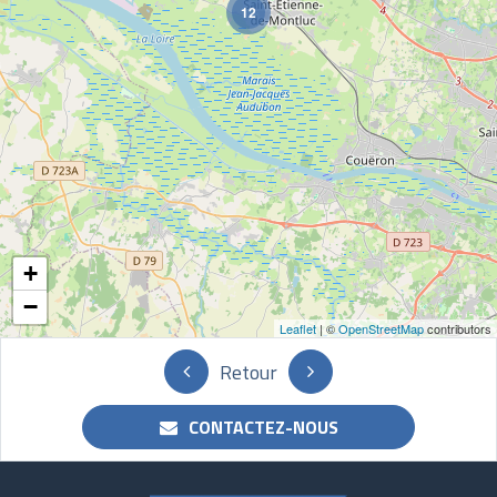
12
+
−
Leaflet
| ©
OpenStreetMap
contributors
Retour
CONTACTEZ-NOUS