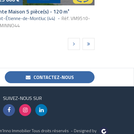
te Maison 5 pièce(s) - 120 m²
nt-Étienne-de-Montluc (44)
Réf. VM9510-
MINNO44
CONTACTEZ-NOUS
SUIVEZ-NOUS SUR
'Inno Immobilier Tous droits réservés
Designed by