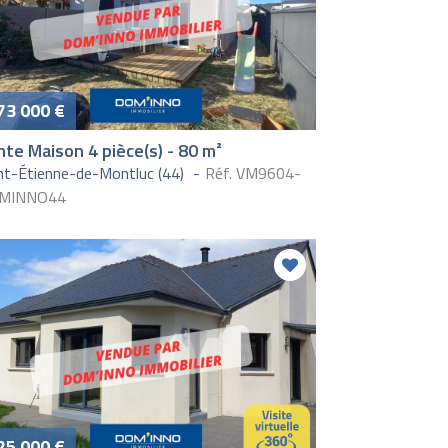
73 000 €
te Maison 4 pièce(s) - 80 m²
nt-Étienne-de-Montluc (44)
Réf. VM9604-
MINNO44
25 000 €