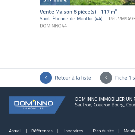
Vente Maison 6 pièce(s) - 117 m²
Saint-Étienne-de-Montluc (44)
Réf. VM949
DOMINNO44
Pages
Retour
à la liste
Fiche 1 
DOM'INNO IMMOBILIER UN 
Sautron, Couëron Bourg, Cou
Accueil
Références
Honoraires
Plan du site
Menti