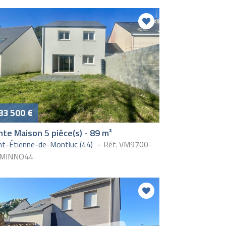
83 500 €
te Maison 5 pièce(s) - 89 m²
nt-Étienne-de-Montluc (44)
Réf. VM9700-
MINNO44