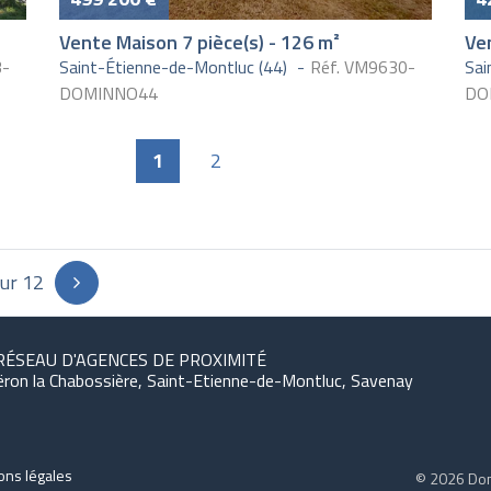
Vente Maison 7 pièce(s) - 126 m²
Ven
3-
Saint-Étienne-de-Montluc (44)
Réf. VM9630-
Sai
DOMINNO44
DO
1
2
sur 12
RÉSEAU D'AGENCES DE PROXIMITÉ
ëron la Chabossière, Saint-Etienne-de-Montluc, Savenay
ons légales
© 2026 Dom