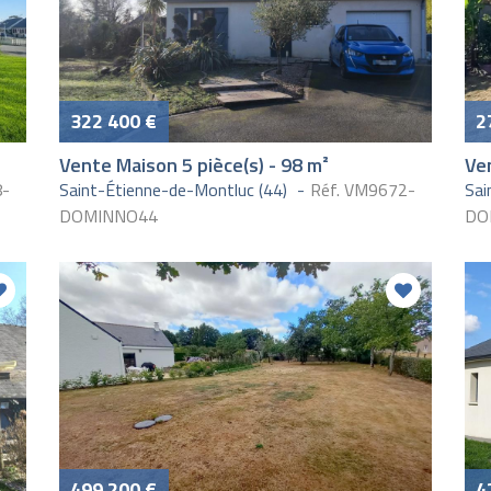
322 400 €
2
Vente Maison 5 pièce(s) - 98 m²
Ven
8-
Saint-Étienne-de-Montluc (44)
Réf. VM9672-
Sai
DOMINNO44
DO
499 200 €
4