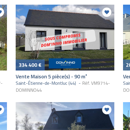
334 400 €
2
Vente Maison 5 pièce(s) - 90 m²
Ven
7-
Saint-Étienne-de-Montluc (44)
Réf. VM9714-
Sai
DOMINNO44
DO