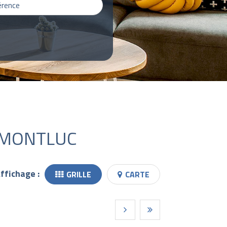
-MONTLUC
ffichage :
GRILLE
CARTE