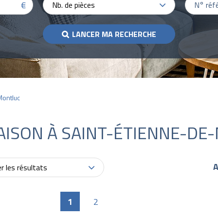
€
Nb. de pièces
LANCER MA RECHERCHE
Montluc
AISON À SAINT-ÉTIENNE-DE
A
er les résultats
1
2