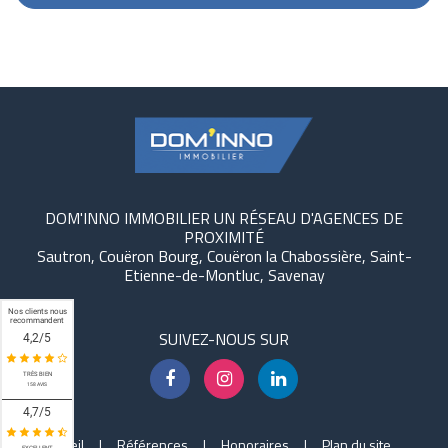
DOM'INNO IMMOBILIER UN RÉSEAU D'AGENCES DE
PROXIMITÉ
Sautron, Couëron Bourg, Couëron la Chabossière, Saint-
Etienne-de-Montluc, Savenay
Nos clients nous
recommandent
SUIVEZ-NOUS SUR
4,2
/
5
TRÈS BIEN
158
AVIS
4,7
/
5
Accueil
Références
Honoraires
Plan du site
EXCELLENT